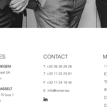
ES
CONTACT
H
DIEGEM
T. +32 26 26 29 26
aat 5A
T. +32 11 22 23 81
E
m
T
F. +32 11 24 18 45
ASSELT
I
E. info@renier.tax
 70 bus 1
C
t
C