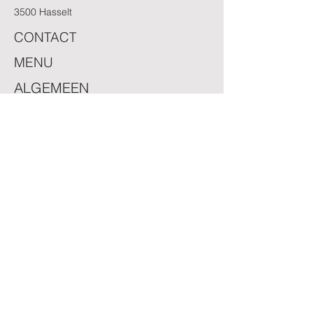
3500 Hasselt
CONTACT
MENU
ALGEMEEN
ALGEMENE VOORWAARDEN
T. +32 26 26 29 26
T. +32 11 22 23 81
DISCLAIMER
PRIVACY POLICY
F. +32 11 24 18 45
E. info@renier.tax